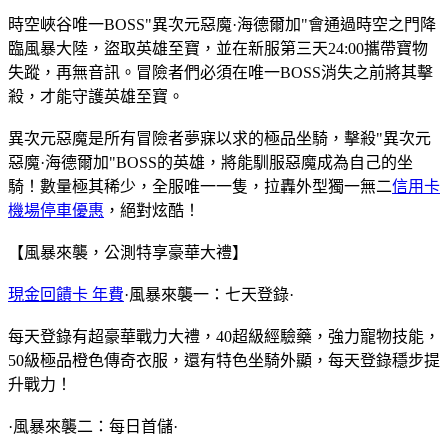
時空峽谷唯一BOSS"異次元惡魔·海德爾加"會通過時空之門降
臨風暴大陸，盜取英雄至寶，並在新服第三天24:00攜帶寶物
失蹤，再無音訊。冒險者們必須在唯一BOSS消失之前將其擊
殺，才能守護英雄至寶。
異次元惡魔是所有冒險者夢寐以求的極品坐騎，擊殺"異次元
惡魔·海德爾加"BOSS的英雄，將能馴服惡魔成為自己的坐
騎！數量極其稀少，全服唯一一隻，拉轟外型獨一無二
信用卡
機場停車優惠
，絕對炫酷！
【風暴來襲，公測特享豪華大禮】
現金回饋卡 年費
·風暴來襲一：七天登錄·
每天登錄有超豪華戰力大禮，40超級經驗藥，強力寵物技能，
50級極品橙色傳奇衣服，還有特色坐騎外顯，每天登錄穩步提
升戰力！
·風暴來襲二：每日首儲·