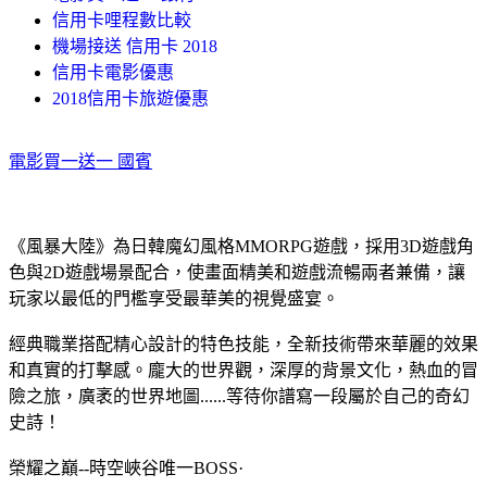
信用卡哩程數比較
機場接送 信用卡 2018
信用卡電影優惠
2018信用卡旅遊優惠
電影買一送一 國賓
《風暴大陸》為日韓魔幻風格MMORPG遊戲，採用3D遊戲角
色與2D遊戲場景配合，使畫面精美和遊戲流暢兩者兼備，讓
玩家以最低的門檻享受最華美的視覺盛宴。
經典職業搭配精心設計的特色技能，全新技術帶來華麗的效果
和真實的打擊感。龐大的世界觀，深厚的背景文化，熱血的冒
險之旅，廣袤的世界地圖......等待你譜寫一段屬於自己的奇幻
史詩！
榮耀之巔--時空峽谷唯一BOSS·