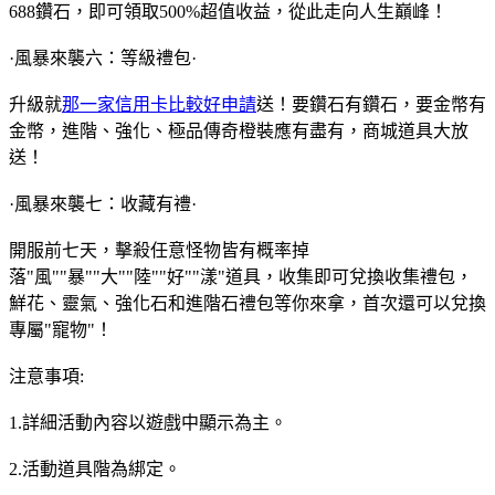
688鑽石，即可領取500%超值收益，從此走向人生巔峰！
·風暴來襲六：等級禮包·
升級就
那一家信用卡比較好申請
送！要鑽石有鑽石，要金幣有
金幣，進階、強化、極品傳奇橙裝應有盡有，商城道具大放
送！
·風暴來襲七：收藏有禮·
開服前七天，擊殺任意怪物皆有概率掉
落"風""暴""大""陸""好""漾"道具，收集即可兌換收集禮包，
鮮花、靈氣、強化石和進階石禮包等你來拿，首次還可以兌換
專屬"寵物"！
注意事項:
1.詳細活動內容以遊戲中顯示為主。
2.活動道具階為綁定。