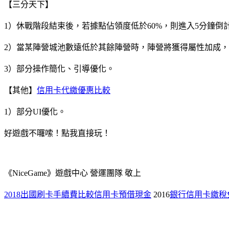
【三分天下】
1）休戰階段結束後，若據點佔領度低於60%，則進入5分鐘
2）當某陣營城池數遠低於其餘陣營時，陣營將獲得屬性加成，
3）部分操作簡化、引導優化。
【其他】
信用卡代繳優惠比較
1）部分UI優化。
好遊戲不囉嗦！點我直接玩！
《NiceGame》遊戲中心 營運團隊 敬上
2018出國刷卡手續費比較
信用卡預借現金
2016
銀行信用卡繳稅