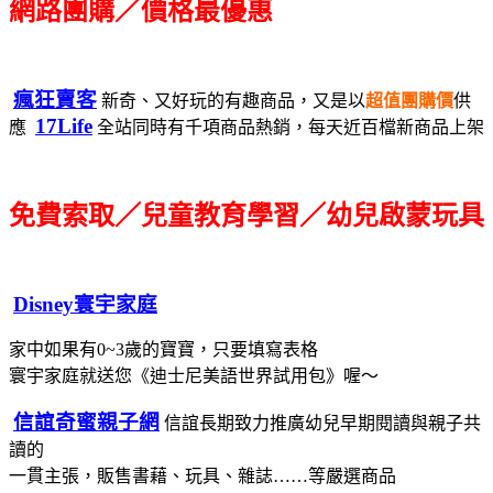
網路團購／價格最優惠
瘋狂賣客
新奇、又好玩的有趣商品，又是以
超值團購價
供
17Life
應
全站同時有千項商品熱銷，每天近百檔新商品上架
免費索取／兒童教育學習／幼兒啟蒙玩具
Disney寰宇家庭
家中如果有0~3歲的寶寶，只要填寫表格
寰宇家庭就送您《迪士尼美語世界試用包》喔～
信誼奇蜜親子網
信誼長期致力推廣幼兒早期閱讀與親子共
讀的
一貫主張，販售書藉、玩具、雜誌……等嚴選商品