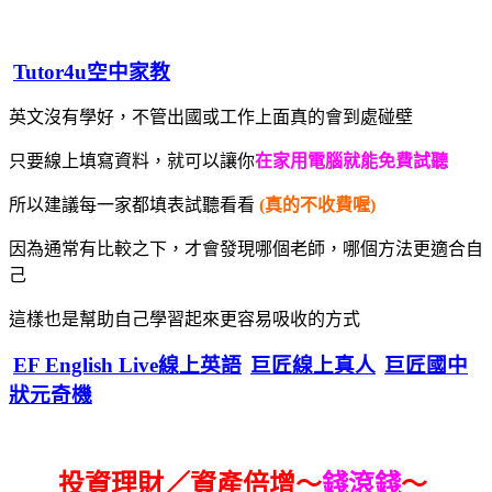
Tutor4u空中家教
英文沒有學好，不管出國或工作上面真的會到處碰壁
只要線上填寫資料，就可以讓你
在家用電腦就能免費試聽
所以建議每一家都填表試聽看看
(真的不收費喔)
因為通常有比較之下，才會發現哪個老師，哪個方法更適合自
己
這樣也是幫助自己學習起來更容易吸收的方式
EF English Live線上英語
巨匠線上真人
巨匠國中
狀元奇機
投資理財／資產倍增～
錢滾錢
～