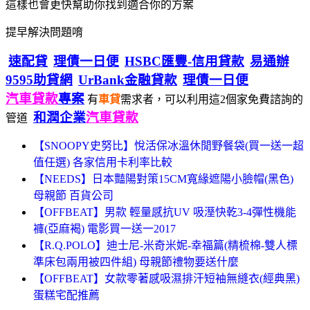
這樣也會更快幫助你找到適合你的方案
提早解決問題唷
速配貸
理債一日便
HSBC匯豐-信用貸款
易通辦
9595助貸網
UrBank金融貸款
理債一日便
汽車貸款
專案
有
車貸
需求者，可以利用這2個家免費諮詢的
和潤企業
汽車貸款
管道
【SNOOPY史努比】悅活保冰溫休閒野餐袋(買一送一超
值任選) 各家信用卡利率比較
【NEEDS】日本豔陽對策15CM寬緣遮陽小臉帽(黑色)
母親節 百貨公司
【OFFBEAT】男款 輕量感抗UV 吸溼快乾3-4彈性機能
褲(亞麻褐) 電影買一送一2017
【R.Q.POLO】迪士尼-米奇米妮-幸福篇(精梳棉-雙人標
準床包兩用被四件組) 母親節禮物要送什麼
【OFFBEAT】女款零著感吸濕排汗短袖無縫衣(經典黑)
蛋糕宅配推薦